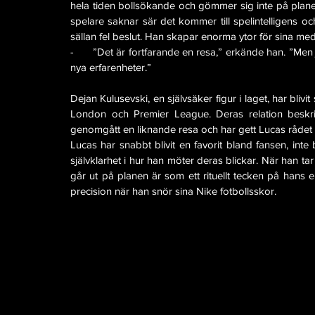
hela tiden bollsökande och gömmer sig inte på planen
spelare saknar sär det kommer till spelintelligens och
sällan fel beslut. Han skapar enorma ytor för sina med
-      ”Det är fortfarande en resa,” erkände han. ”Men 
nya erfarenheter.”
Dejan Kulusevski, en självsäker figur i laget, har bliv
London och Premier League. Deras relation beskriv
genomgått en liknande resa och har gett Lucas rådet 
Lucas har snabbt blivit en favorit bland fansen, inte
självklarhet i hur han möter deras blickar. När han ta
går ut på planen är som ett rituellt tecken på han
precision när han snör sina Nike fotbollsskor.