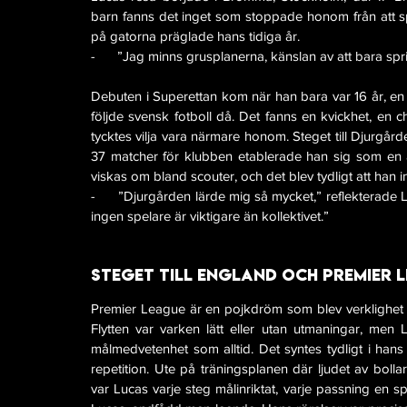
barn fanns det inget som stoppade honom från att s
på gatorna präglade hans tidiga år.
-      ”Jag minns grusplanerna, känslan av att bara spri
Debuten i Superettan kom när han bara var 16 år, en 
följde svensk fotboll då. Det fanns en kvickhet, en c
tycktes vilja vara närmare honom. Steget till Djurgårde
37 matcher för klubben etablerade han sig som en 
viskas om bland scouter, och det blev tydligt att han i
-      ”Djurgården lärde mig så mycket,” reflekterade
ingen spelare är viktigare än kollektivet.”
Steget till England och Premier 
Premier League är en pojkdröm som blev verklighet 
Flytten var varken lätt eller utan utmaningar, men
målmedvetenhet som alltid. Det syntes tydligt i han
repetition. Ute på träningsplanen där ljudet av bollar
var Lucas varje steg målinriktat, varje passning en sp