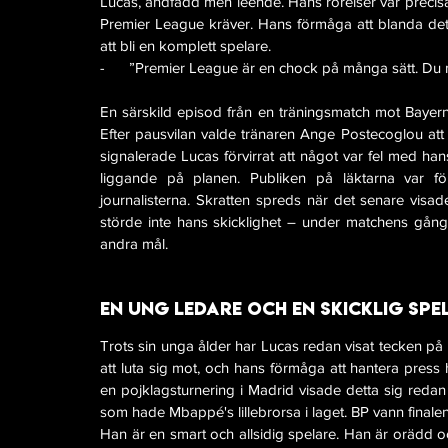
Lucas, andfådd men leende. Hans rörelser var precisa
Premier League kräver. Hans förmåga att blanda det
att bli en komplett spelare.
-      ”Premier League är en chock på många sätt. Du m
En särskild episod från en träningsmatch mot Bayer
Efter pausvilan valde tränaren Ange Postecoglou att 
signalerade Lucas förvirrat att något var fel med hans
liggande på planen. Publiken på läktarna var fö
journalisterna. Skratten spreds när det senare visade 
störde inte hans skicklighet – under matchens gång 
andra mål.
En ung ledare och en skicklig spe
Trots sin unga ålder har Lucas redan visat tecken på
att luta sig mot, och hans förmåga att hantera press h
en pojklagsturnering i Madrid visade detta sig redan 
som hade Mbappé's lillebrorsa i laget. BP vann finale
Han är en smart och allsidig spelare. Han är orädd 