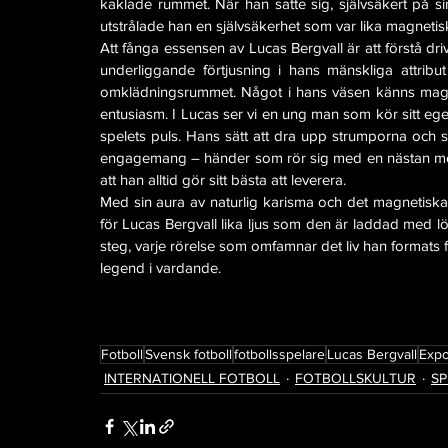
kaklade rummet. När han satte sig, självsäkert på s
utstrålade han en självsäkerhet som var lika magnetis
Att fånga essensen av Lucas Bergvall är att förstå dri
underliggande förtjusning i hans mänskliga attribu
omklädningsrummet. Något i hans väsen känns magnet
entusiasm. I Lucas ser vi en ung man som kör sitt eget
spelets puls. Hans sätt att dra upp strumporna och sn
engagemang – händer som rör sig med en nästan medita
att han alltid gör sitt bästa att leverera.
Med sin aura av naturlig karisma och det magnetiska 
för Lucas Bergvall lika ljus som den är laddad med lö
steg, varje rörelse som omfamnar det liv han formats f
legend i vardande.
Fotboll
Svensk fotboll
fotbollsspelare
Lucas Bergvall
Expo
INTERNATIONELL FOTBOLL
FOTBOLLSKULTUR
SP