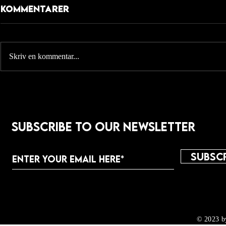
Kommentarer
Skriv en kommentar...
Årets sex hetaste
Regan Sl
fotbollsspelare
Engelsk
2024
Stjärns
Subscribe to Our Newsletter
Erövrar 
Mittfält
Subscr
© 2023 