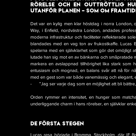
rörelse och en outtröttlig hu
utanför planen – som om framtide
Det var en kylig men klar höstdag i norra London, 
Way, i Enfield, nordvästra London, andades profes
moderna infrastruktur och faciliteter reflekterade sol
blandades med en vag ton av frukostkaffe. Lucas Ber
spelarna med en självklarhet som gör det omöjligt a
lutade han sig mot en av bänkarna och småpratade me
markera en avslappnad tillhörighet lika stark som 
entusiasm och mognad, en balans svår att nå för nå
med en gest som var både vanemässig och elegant, e
-      ”Jag ser varje dag som en möjlighet att bli bättre
Orden rymmer en intensitet, en hunger som matchar
underliggande charm i hans rörelser, en självklar enk
De första stegen
Lucas resa började i Bromma, Stockholm, där IF Br