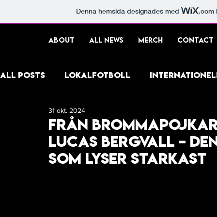
Denna hemsida designades med
.com
ABOUT
ALL NEWS
MERCH
CONTACT
ALL POSTS
LOKALFOTBOLL
INTERNATIONEL
31 okt. 2024
FOTBOLLSKULTUR
BILDSPECIAL
SPELA
Från BrommapojkarN
LUCAS BERGVALL – DE
SOM LYSER STARKAST