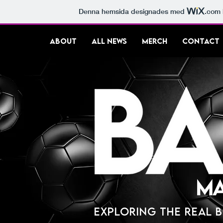
Denna hemsida designades med
.com
ABOUT
ALL NEWS
MERCH
CONTACT
Exploring the real b