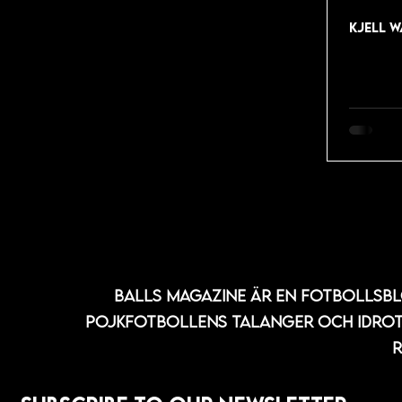
KJELL 
Balls Magazine är en fotbollsb
POJKfotbollENS talanger och IDROT
r